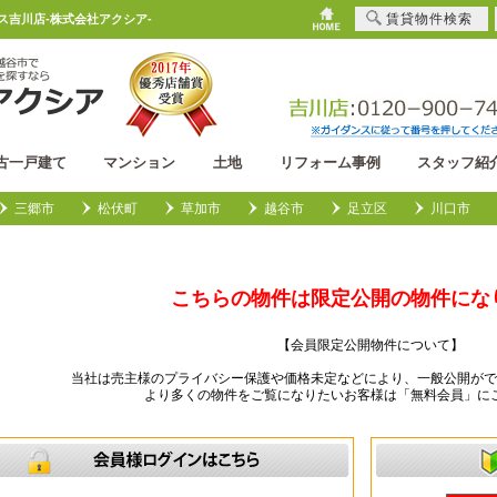
賃貸物件検索
ウス吉川店-株式会社アクシア-
古一戸建て
マンション
土地
リフォーム事例
スタッフ紹
三郷市
松伏町
草加市
越谷市
足立区
川口市
こちらの物件は限定公開の物件にな
【会員限定公開物件について】
当社は売主様のプライバシー保護や価格未定などにより、一般公開がで
より多くの物件をご覧になりたいお客様は「無料会員」に