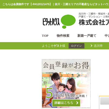
こちらは会員物件です【-R4120121475】｜吉川・三郷エリアの不動産ならピタットハ
TOP
物件検索
新築一戸建て
中
ようこそ
ゲスト
様
吉川市
ログイン