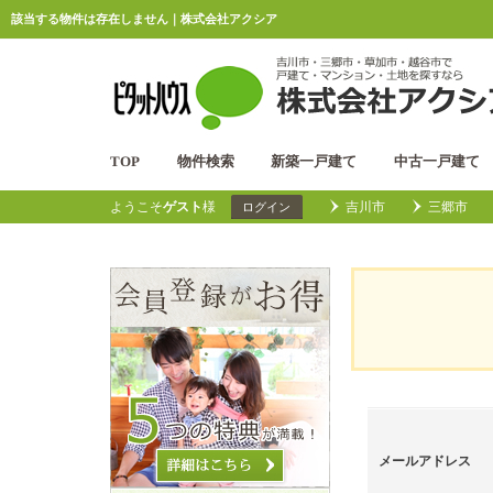
該当する物件は存在しません｜株式会社アクシア
TOP
物件検索
新築一戸建て
中古一戸建て
ようこそ
ゲスト
様
吉川市
三郷市
ログイン
メールアドレス