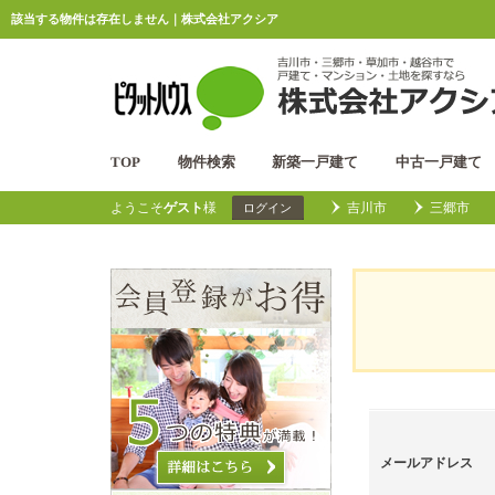
該当する物件は存在しません｜株式会社アクシア
TOP
物件検索
新築一戸建て
中古一戸建て
ようこそ
ゲスト
様
吉川市
三郷市
ログイン
メールアドレス