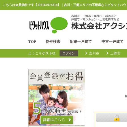
こちらは会員物件です【-R4167974318】｜吉川・三郷エリアの不動産ならピタットハ
TOP
物件検索
新築一戸建て
中古一戸建て
ようこそ
ゲスト
様
吉川市
三郷市
ログイン