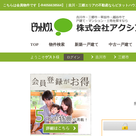
こちらは会員物件です【-R4056638564】｜吉川・三郷エリアの不動産ならピタットハ
TOP
物件検索
新築一戸建て
中古一戸建て
ようこそ
ゲスト
様
吉川市
三郷市
ログイン