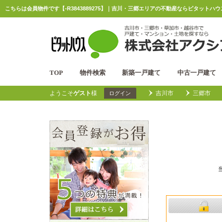
こちらは会員物件です【-R3843889275】｜吉川・三郷エリアの不動産ならピタットハ
TOP
物件検索
新築一戸建て
中古一戸建て
ようこそ
ゲスト
様
吉川市
三郷市
ログイン