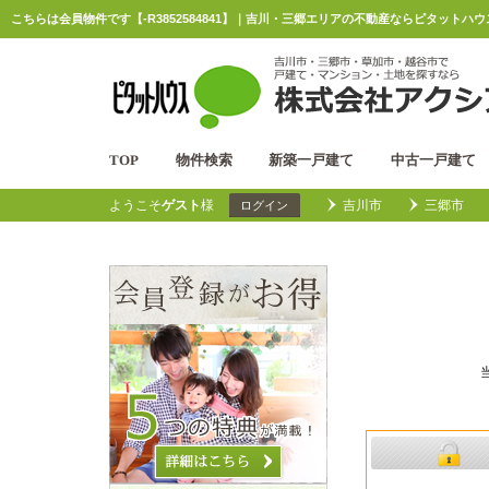
こちらは会員物件です【-R3852584841】｜吉川・三郷エリアの不動産ならピタットハ
TOP
物件検索
新築一戸建て
中古一戸建て
ようこそ
ゲスト
様
吉川市
三郷市
ログイン