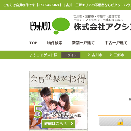
こちらは会員物件です【-R3654655824】｜吉川・三郷エリアの不動産ならピタットハ
TOP
物件検索
新築一戸建て
中古一戸建て
ようこそ
ゲスト
様
吉川市
三郷市
ログイン