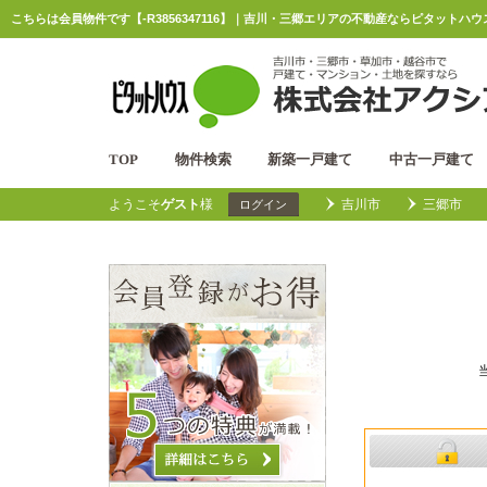
こちらは会員物件です【-R3856347116】｜吉川・三郷エリアの不動産ならピタットハウ
TOP
物件検索
新築一戸建て
中古一戸建て
ようこそ
ゲスト
様
吉川市
三郷市
ログイン