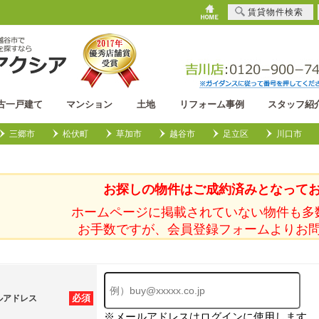
賃貸物件検索
古一戸建て
マンション
土地
リフォーム事例
スタッフ紹
三郷市
松伏町
草加市
越谷市
足立区
川口市
お探しの物件はご成約済みとなって
ホームページに掲載されていない物件も多
お手数ですが、会員登録フォームよりお
必須
ルアドレス
※メールアドレスはログインに使用します。