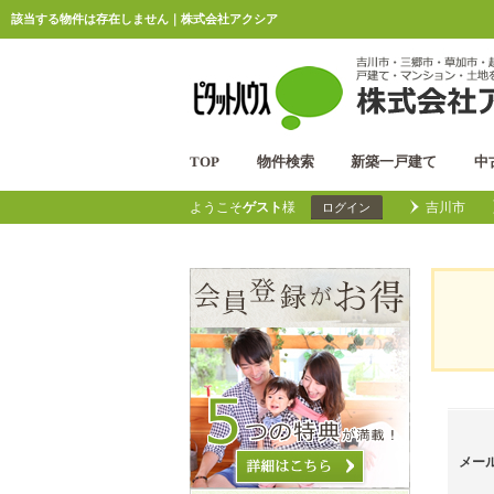
該当する物件は存在しません｜株式会社アクシア
TOP
物件検索
新築一戸建て
中
ようこそ
ゲスト
様
吉川市
ログイン
メー