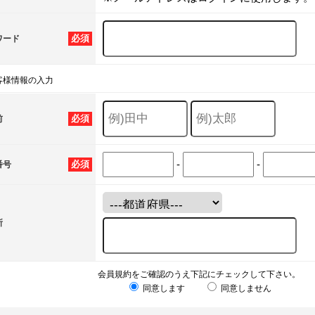
必須
ワード
客様情報の入力
必須
前
-
-
必須
番号
所
会員規約をご確認のうえ下記にチェックして下さい。
同意します
同意しません