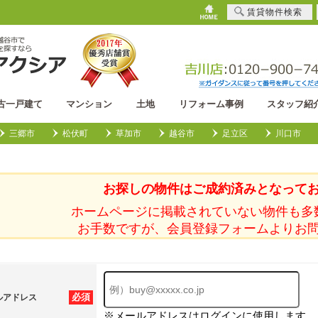
賃貸物件検索
古一戸建て
マンション
土地
リフォーム事例
スタッフ紹
三郷市
松伏町
草加市
越谷市
足立区
川口市
お探しの物件はご成約済みとなって
ホームページに掲載されていない物件も多
お手数ですが、会員登録フォームよりお
必須
ルアドレス
※メールアドレスはログインに使用します。