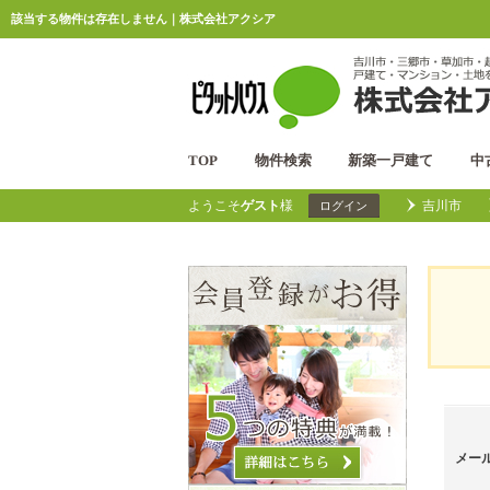
該当する物件は存在しません｜株式会社アクシア
TOP
物件検索
新築一戸建て
中
ようこそ
ゲスト
様
吉川市
ログイン
メー