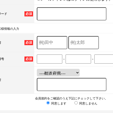
必須
ワード
客様情報の入力
必須
前
-
-
必須
番号
所
会員規約をご確認のうえ下記にチェックして下さい。
同意します
同意しません