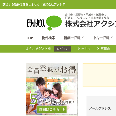
該当する物件は存在しません｜株式会社アクシア
TOP
物件検索
新築一戸建て
中古一戸建て
ようこそ
ゲスト
様
吉川市
三郷市
ログイン
メールアドレス