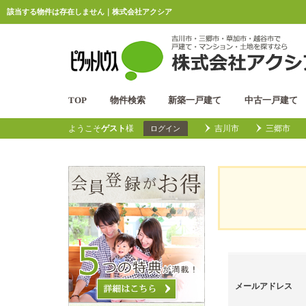
該当する物件は存在しません｜株式会社アクシア
TOP
物件検索
新築一戸建て
中古一戸建て
ようこそ
ゲスト
様
吉川市
三郷市
ログイン
メールアドレス