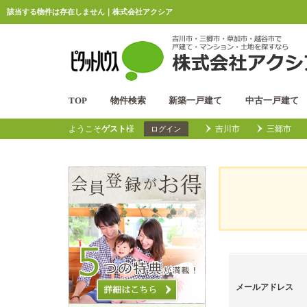
該当する物件は存在しません｜株式会社アクシア
TOP
物件検索
新築一戸建て
中古一戸建て
ようこそ
ゲスト
様
吉川市
三郷市
ログイン
メールアドレス