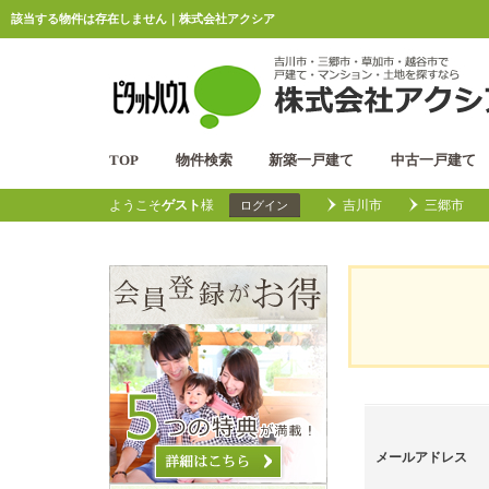
該当する物件は存在しません｜株式会社アクシア
TOP
物件検索
新築一戸建て
中古一戸建て
ようこそ
ゲスト
様
吉川市
三郷市
ログイン
メールアドレス