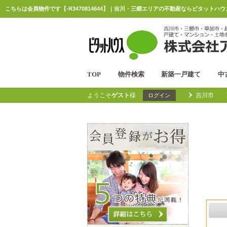
こちらは会員物件です【-R3470814644】｜吉川・三郷エリアの不動産ならピタットハ
TOP
物件検索
新築一戸建て
中
ようこそ
ゲスト
様
吉川市
ログイン