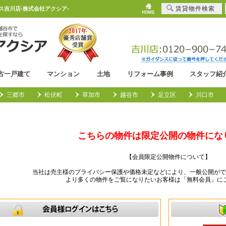
賃貸物件検索
ウス吉川店-株式会社アクシア-
古一戸建て
マンション
土地
リフォーム事例
スタッフ紹
三郷市
松伏町
草加市
越谷市
足立区
川口市
こちらの物件は限定公開の物件にな
【会員限定公開物件について】
当社は売主様のプライバシー保護や価格未定などにより、一般公開がで
より多くの物件をご覧になりたいお客様は「無料会員」に