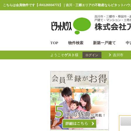
こちらは会員物件です【-R4126934772】｜吉川・三郷エリアの不動産ならピタットハ
TOP
物件検索
新築一戸建て
中
ようこそ
ゲスト
様
吉川市
ログイン