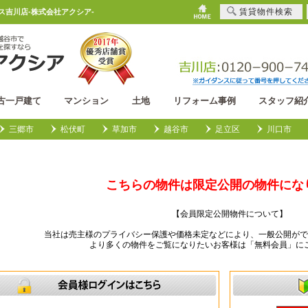
賃貸物件検索
ウス吉川店-株式会社アクシア-
古一戸建て
マンション
土地
リフォーム事例
スタッフ紹
三郷市
松伏町
草加市
越谷市
足立区
川口市
こちらの物件は限定公開の物件にな
【会員限定公開物件について】
当社は売主様のプライバシー保護や価格未定などにより、一般公開がで
より多くの物件をご覧になりたいお客様は「無料会員」に