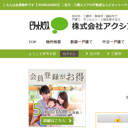
こちらは会員物件です【-R3481263803】｜吉川・三郷エリアの不動産ならピタットハ
TOP
物件検索
新築一戸建て
中古一戸建て
ようこそ
ゲスト
様
吉川市
三郷市
ログイン