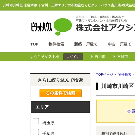
川崎市川崎区 京急本線 ｜吉川・三郷エリアの不動産ならピタットハウス吉川店-株式会社
TOP
物件検索
新築一戸建て
中古一戸建て
ようこそ
ゲスト
様
吉川市
三郷市
ログイン
TOPページ
>
物件検索
>
さらに絞り込んで検索
川崎市川崎区
エリア
会
埼玉県
千葉県
種別で絞り込む