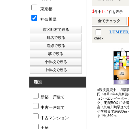
東京都
1
件中
1～1
件を表示
神奈川県
LUMEE
check
種別
○現況賃貸中 月額賃
円 ○令和3年4月新
新築一戸建て
ョン ○エレベータ
ク、宅配BOX 〇近
中古一戸建て
富 ○京急川崎駅まで
小学校まで約930ｍ
まで約860ｍ
中古マンション
土地