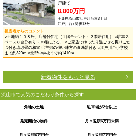
戸建て
8,800万円
千葉県流山市江戸川台東3丁目
江戸川台 / 徒歩13分
担当者からのコメント
○土地約１０８坪、店舗付住宅（１階テナント・２階居住用） ○駐車ス
ペース８台分有り（車種による） ○ご家族でゆったり過ごせる掘りごた
つ付き琉球畳の和室 〇主婦の強い味方の食洗器付き ○江戸川台小学校
まで約820ｍ ○北部中学校まで約1410ｍ
新着物件をもっと見る
流山市で人気のこだわり条件から探す
角地の土地
駐車場が2台以上
発売開始の物件
月々返済6万円未満
月々返済6万円台
月々返済7万円台