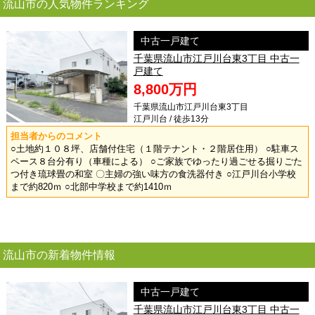
流山市の人気物件ランキング
中古一戸建て
千葉県流山市江戸川台東3丁目 中古一
戸建て
8,800万円
千葉県流山市江戸川台東3丁目
江戸川台 / 徒歩13分
担当者からのコメント
○土地約１０８坪、店舗付住宅（１階テナント・２階居住用） ○駐車ス
ペース８台分有り（車種による） ○ご家族でゆったり過ごせる掘りごた
つ付き琉球畳の和室 〇主婦の強い味方の食洗器付き ○江戸川台小学校
まで約820ｍ ○北部中学校まで約1410ｍ
流山市の新着物件情報
中古一戸建て
千葉県流山市江戸川台東3丁目 中古一