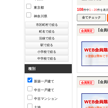
東京都
108
件中
1～20
件を表
神奈川県
【会員
会員限定
種別
新築一戸建て
【会員
会員限定
中古一戸建て
中古マンション
土地