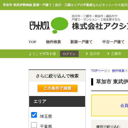
草加市 東武伊勢崎線 新築一戸建て｜吉川・三郷エリアの不動産ならピタットハウス吉川店
TOP
物件検索
新築一戸建て
中古一戸建て
ようこそ
ゲスト
様
吉川市
三郷市
ログイン
TOPページ
>
物件検索
>
さらに絞り込んで検索
草加市 東武
エリア
会
埼玉県
千葉県
種別で絞り込む