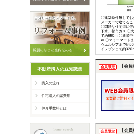
〇建築条件無しでお
メーカーで建てるこ
〇閑静な住宅街に佇
下水、都市ガス 〇
で約690ｍ 〇新栄中
ｍ 〇マミーマートま
ウエルシアまで約50
イレブンまで約320
【会員
会員限定
不動産購入の豆知識集
購入の流れ
住宅購入の諸費用
仲介手数料とは
【会員
会員限定