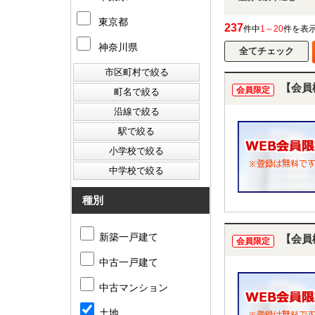
東京都
237
件中
1～20
件を表
神奈川県
【会員
会員限定
種別
新築一戸建て
【会員
会員限定
中古一戸建て
中古マンション
土地