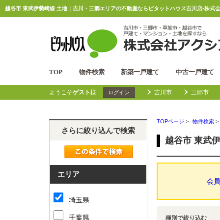
越谷市 東武伊勢崎線 土地｜吉川・三郷エリアの不動産ならピタットハウス吉川店-株式会
TOP
物件検索
新築一戸建て
中古一戸建て
ようこそ
ゲスト
様
吉川市
三郷市
ログイン
TOPページ
>
物件検索
>
さらに絞り込んで検索
越谷市 東武
エリア
会
埼玉県
千葉県
種別で絞り込む