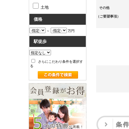
土地
その他
（ご要望事項）
価格
～
万円
駅徒歩
さらにこだわり条件を選択す
る