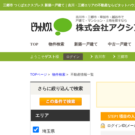
三郷市 つくばエクスプレス 新築一戸建て｜吉川・三郷エリアの不動産ならピタットハウ
TOP
物件検索
新築一戸建て
中古一戸建て
ようこそ
ゲスト
様
吉川市
三郷市
ログイン
TOPページ
>
物件検索
>
不動産情報一覧
さらに絞り込んで検索
エリア
ログインID(メ
埼玉県