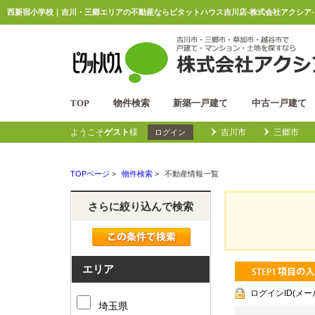
西新宿小学校｜吉川・三郷エリアの不動産ならピタットハウス吉川店-株式会社アクシア-
TOP
物件検索
新築一戸建て
中古一戸建て
ようこそ
ゲスト
様
吉川市
三郷市
ログイン
TOPページ
>
物件検索
>
不動産情報一覧
さらに絞り込んで検索
エリア
ログインID(メ
埼玉県