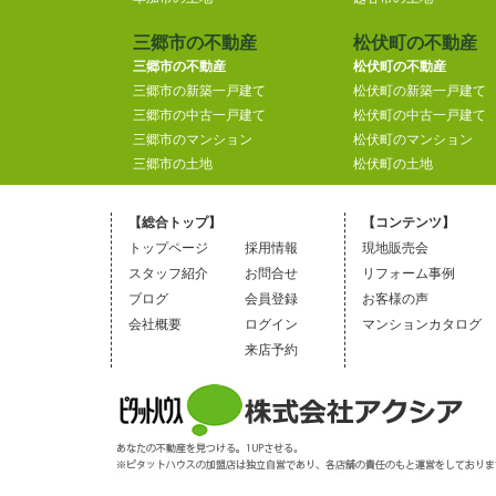
三郷市の不動産
松伏町の不動産
三郷市の不動産
松伏町の不動産
三郷市の新築一戸建て
松伏町の新築一戸建て
三郷市の中古一戸建て
松伏町の中古一戸建て
三郷市のマンション
松伏町のマンション
三郷市の土地
松伏町の土地
【総合トップ】
【コンテンツ】
トップページ
採用情報
現地販売会
スタッフ紹介
お問合せ
リフォーム事例
ブログ
会員登録
お客様の声
会社概要
ログイン
マンションカタログ
来店予約