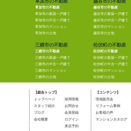
草加市の不動産
越谷市の不動産
草加市の不動産
越谷市の不動産
草加市の新築一戸建て
越谷市の新築一戸建て
草加市の中古一戸建て
越谷市の中古一戸建て
草加市のマンション
越谷市のマンション
草加市の土地
越谷市の土地
三郷市の不動産
松伏町の不動産
三郷市の不動産
松伏町の不動産
三郷市の新築一戸建て
松伏町の新築一戸建て
三郷市の中古一戸建て
松伏町の中古一戸建て
三郷市のマンション
松伏町のマンション
三郷市の土地
松伏町の土地
【総合トップ】
【コンテンツ】
トップページ
採用情報
現地販売会
スタッフ紹介
お問合せ
リフォーム事例
ブログ
会員登録
お客様の声
会社概要
ログイン
マンションカタログ
来店予約