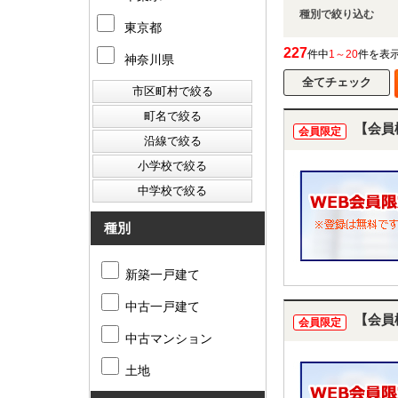
種別で絞り込む
東京都
227
件中
1～20
件を表
神奈川県
【会員
会員限定
種別
新築一戸建て
中古一戸建て
【会員
会員限定
中古マンション
土地