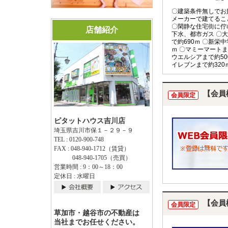
〇建築条件無しでお
メーカーで建てるこ
〇閑静な住宅街に佇
店舗紹介
下水、都市ガス 〇
で約690ｍ 〇新栄中
ｍ 〇マミーマートま
ウエルシアまで約50
イレブンまで約320
【会員
会員限定
ピタットハウス吉川店
埼玉県吉川市保１－２９－９
TEL : 0120-900-748
FAX : 048-940-1712（賃貸）
048-940-1705（売買）
営業時間 : 9：00～18：00
定休日 : 水曜日
【会員
会員限定
草加市・越谷市の不動産は
当社までお任せください。