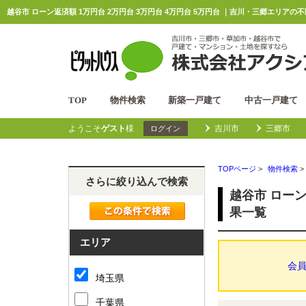
TOP
物件検索
新築一戸建て
中古一戸建て
ようこそ
ゲスト
様
吉川市
三郷市
ログイン
TOPページ
>
物件検索
>
さらに絞り込んで検索
越谷市 ローン
果一覧
エリア
会
埼玉県
千葉県