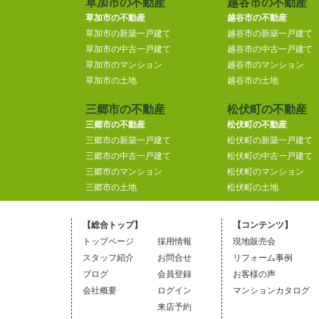
草加市の不動産
越谷市の不動産
草加市の不動産
越谷市の不動産
草加市の新築一戸建て
越谷市の新築一戸建て
草加市の中古一戸建て
越谷市の中古一戸建て
草加市のマンション
越谷市のマンション
草加市の土地
越谷市の土地
三郷市の不動産
松伏町の不動産
三郷市の不動産
松伏町の不動産
三郷市の新築一戸建て
松伏町の新築一戸建て
三郷市の中古一戸建て
松伏町の中古一戸建て
三郷市のマンション
松伏町のマンション
三郷市の土地
松伏町の土地
【総合トップ】
【コンテンツ】
トップページ
採用情報
現地販売会
スタッフ紹介
お問合せ
リフォーム事例
ブログ
会員登録
お客様の声
会社概要
ログイン
マンションカタログ
来店予約