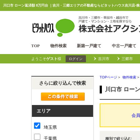
川口市 ローン返済額 8万円台 ｜吉川・三郷エリアの不動産ならピタットハウス吉川店-株
TOP
物件検索
新築一戸建て
中古一戸建て
ようこそ
ゲスト
様
吉川市
三郷市
ログイン
TOPページ
>
物件検索
>
さらに絞り込んで検索
川口市 ローン
エリア
会
埼玉県
千葉県
種別で絞り込む