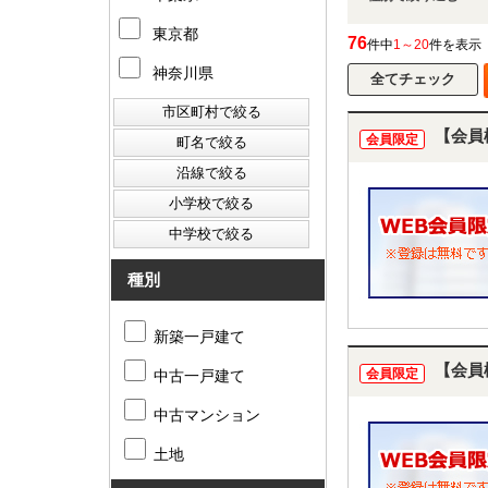
東京都
76
件中
1～20
件を表示
神奈川県
【会員
会員限定
種別
新築一戸建て
【会員
会員限定
中古一戸建て
中古マンション
土地