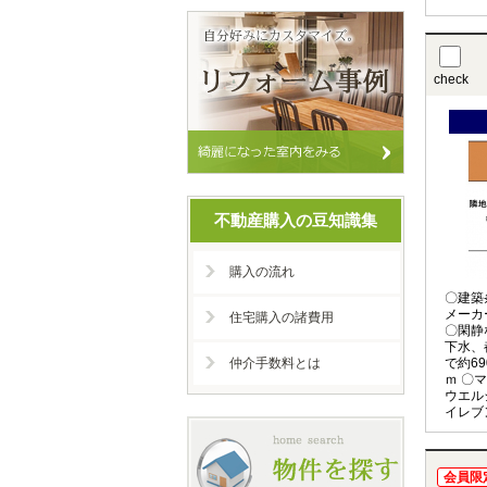
check
不動産購入の豆知識集
購入の流れ
〇建築
メーカ
住宅購入の諸費用
〇閑静
下水、
仲介手数料とは
で約6
ｍ 〇
ウエル
イレブ
会員限