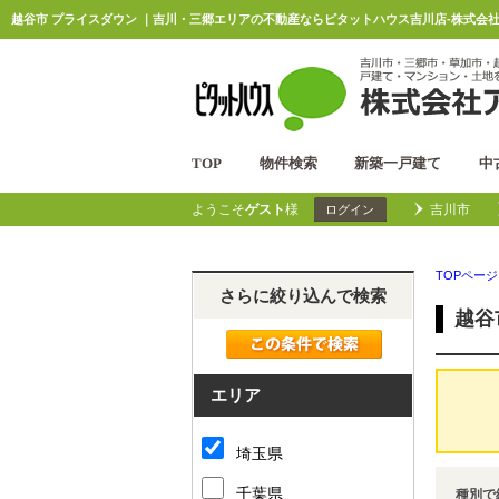
越谷市 プライスダウン ｜吉川・三郷エリアの不動産ならピタットハウス吉川店-株式会社
TOP
物件検索
新築一戸建て
中
ようこそ
ゲスト
様
吉川市
ログイン
TOPページ
さらに絞り込んで検索
越谷
エリア
埼玉県
千葉県
種別で