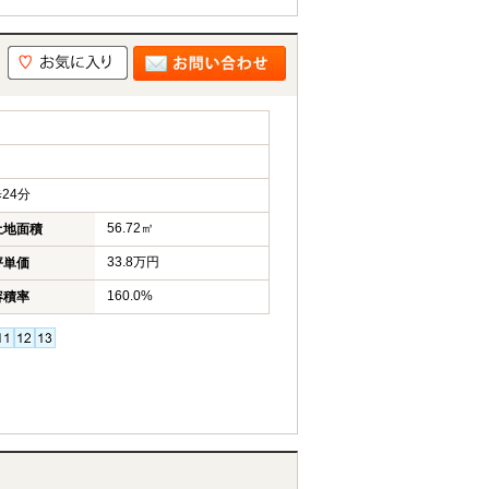
24分
56.72㎡
土地面積
33.8万円
坪単価
160.0%
容積率