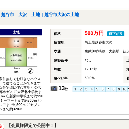
越谷市 大沢 土地｜越谷市大沢の土地
土地
580万円
価格
値下がり
埼玉県越谷市大沢
所在地
東武伊勢崎線 大袋駅 徒歩
交通
なし
建築条件
17.16坪
坪数
60.0%
建ぺい率
条件無しでお好きなハウス
ーで建てることができます
13
な住宅街に佇む立地 〇公共
枚
都市ガス 〇大沢北小学校ま
90ｍ 〇新栄中学校まで約990
マミーマートまで約360ｍ 〇
シアまで約500ｍ 〇セブン
ンまで約320ｍ
【会員様限定で公開中！】
定