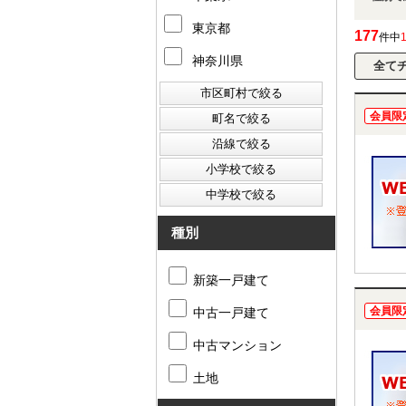
東京都
177
件中
神奈川県
会員限
種別
新築一戸建て
会員限
中古一戸建て
中古マンション
土地