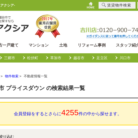
賃貸物件検索
アクシア-
古一戸建て
マンション
土地
リフォーム事例
スタッフ紹
三郷市
松伏町
草加市
越谷市
足立区
川口市
>
物件検索
>
不動産情報一覧
市 プライスダウン の検索結果一覧
4255
会員登録をするとさらに
件の中から探せます。
絞り込む