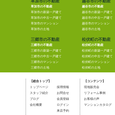
草加市の不動産
越谷市の不動産
草加市の不動産
越谷市の不動産
草加市の新築一戸建て
越谷市の新築一戸建て
草加市の中古一戸建て
越谷市の中古一戸建て
草加市のマンション
越谷市のマンション
草加市の土地
越谷市の土地
三郷市の不動産
松伏町の不動産
三郷市の不動産
松伏町の不動産
三郷市の新築一戸建て
松伏町の新築一戸建て
三郷市の中古一戸建て
松伏町の中古一戸建て
三郷市のマンション
松伏町のマンション
三郷市の土地
松伏町の土地
【総合トップ】
【コンテンツ】
トップページ
採用情報
現地販売会
スタッフ紹介
お問合せ
リフォーム事例
ブログ
会員登録
お客様の声
会社概要
ログイン
マンションカタログ
来店予約