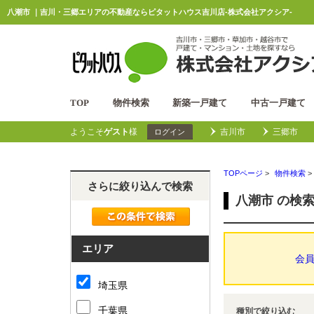
八潮市 ｜吉川・三郷エリアの不動産ならピタットハウス吉川店-株式会社アクシア-
TOP
物件検索
新築一戸建て
中古一戸建て
ようこそ
ゲスト
様
吉川市
三郷市
ログイン
TOPページ
>
物件検索
>
さらに絞り込んで検索
八潮市 の検
エリア
会
埼玉県
千葉県
種別で絞り込む