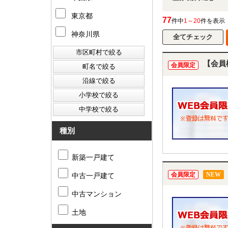
東京都
77
件中
1～20
件を表示
神奈川県
【会員
会員限定
種別
新築一戸建て
会員限定
NEW
中古一戸建て
中古マンション
土地