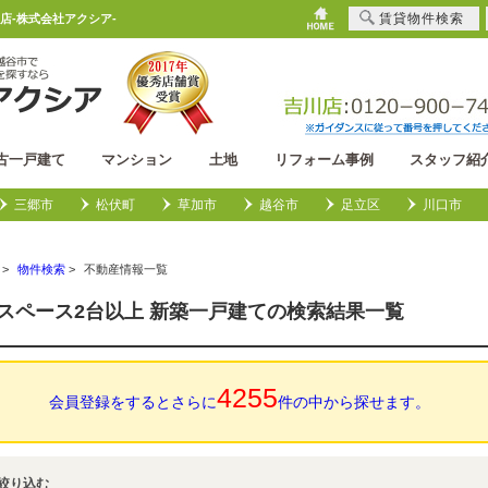
賃貸物件検索
店-株式会社アクシア-
古一戸建て
マンション
土地
リフォーム事例
スタッフ紹
三郷市
松伏町
草加市
越谷市
足立区
川口市
>
物件検索
>
不動産情報一覧
スペース2台以上 新築一戸建ての検索結果一覧
4255
会員登録をするとさらに
件の中から探せます。
絞り込む