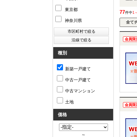
東京都
77
件中
1
神奈川県
会員限
種別
新築一戸建て
中古一戸建て
中古マンション
土地
会員限
価格
～