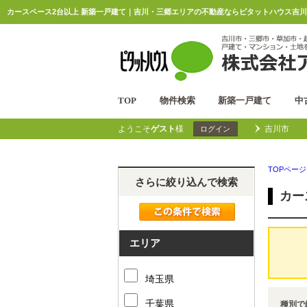
カースペース2台以上 新築一戸建て｜吉川・三郷エリアの不動産ならピタットハウス吉川
TOP
物件検索
新築一戸建て
中
ようこそ
ゲスト
様
吉川市
ログイン
TOPページ
さらに絞り込んで検索
カー
エリア
埼玉県
千葉県
種別で