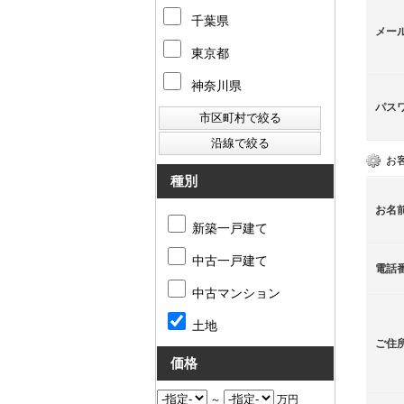
千葉県
メー
東京都
神奈川県
パス
お
種別
お名
新築一戸建て
中古一戸建て
電話
中古マンション
土地
ご住
価格
～
万円