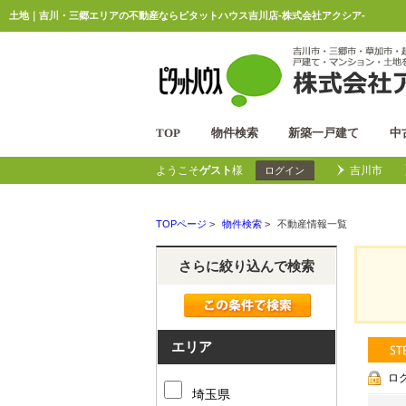
土地｜吉川・三郷エリアの不動産ならピタットハウス吉川店-株式会社アクシア-
TOP
物件検索
新築一戸建て
中
ようこそ
ゲスト
様
吉川市
ログイン
TOPページ
>
物件検索
>
不動産情報一覧
さらに絞り込んで検索
エリア
ロ
埼玉県