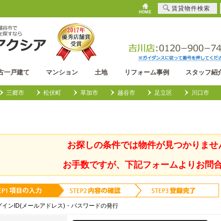
賃貸物件検索
古一戸建て
マンション
土地
リフォーム事例
スタッフ紹
三郷市
松伏町
草加市
越谷市
足立区
川口市
お探しの条件では物件が見つかりませ
お手数ですが、下記フォームよりお問
グインID(メールアドレス)・パスワードの発行