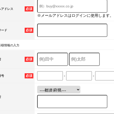
必須
ルアドレス
※メールアドレスはログインに使用します。
必須
ワード
客様情報の入力
必須
前
-
-
必須
番号
所