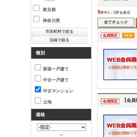
東京都
5
件中
1～5
件を表示
神奈川県
会員限定
NEW
種別
新築一戸建て
中古一戸建て
中古マンション
【会員
会員限定
土地
価格
～