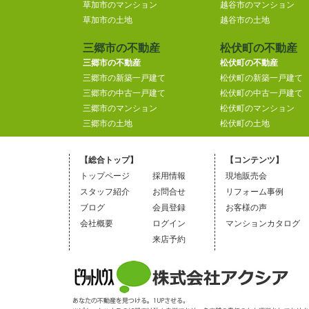
草加市のマンション
越谷市のマンション
草加市の土地
越谷市の土地
三郷市の不動産
松伏町の不動産
三郷市の不動産
松伏町の不動産
三郷市の新築一戸建て
松伏町の新築一戸建て
三郷市の中古一戸建て
松伏町の中古一戸建て
三郷市のマンション
松伏町のマンション
三郷市の土地
松伏町の土地
【総合トップ】
【コンテンツ】
トップページ
採用情報
現地販売会
スタッフ紹介
お問合せ
リフォーム事例
ブログ
会員登録
お客様の声
会社概要
ログイン
マンションカタログ
来店予約