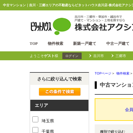
中古マンション｜吉川・三郷エリアの不動産ならピタットハウス吉川店-株式会社アクシア
TOP
物件検索
新築一戸建て
中古一戸建て
ようこそ
ゲスト
様
吉川市
三郷市
ログイン
TOPページ
>
物件検索
>
さらに絞り込んで検索
中古マンショ
エリア
会
埼玉県
千葉県
種別で絞り込む