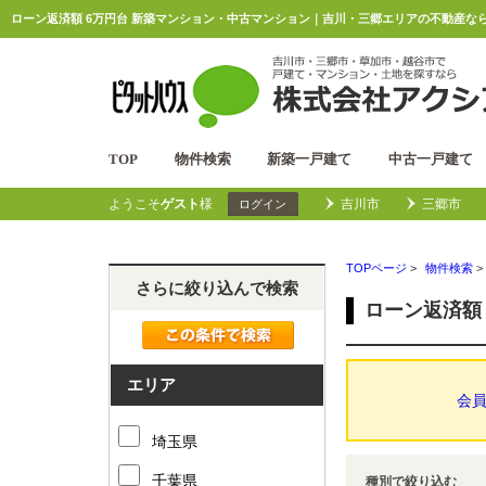
ローン返済額 6万円台 新築マンション・中古マンション｜吉川・三郷エリアの不動産な
TOP
物件検索
新築一戸建て
中古一戸建て
ようこそ
ゲスト
様
吉川市
三郷市
ログイン
TOPページ
>
物件検索
>
さらに絞り込んで検索
ローン返済額
エリア
会
埼玉県
千葉県
種別で絞り込む