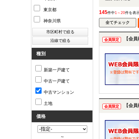
東京都
145
件中
1～20
件を表
神奈川県
【会員
会員限定
種別
新築一戸建て
中古一戸建て
中古マンション
土地
【会員
会員限定
価格
～