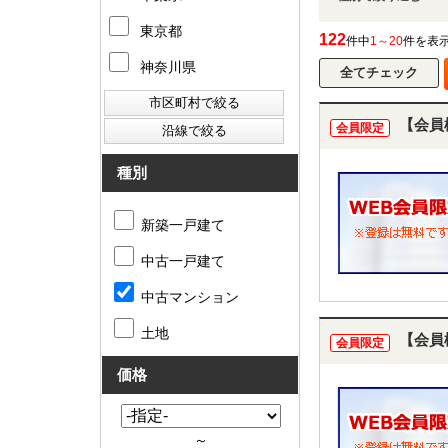
東京都
122
件中
1～20
件を表
神奈川県
【会員
会員限定
種別
新築一戸建て
中古一戸建て
中古マンション
土地
【会員
会員限定
価格
～