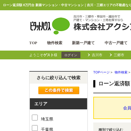
ローン返済額 8万円台 新築マンション・中古マンション｜吉川・三郷エリアの不動産な
TOP
物件検索
新築一戸建て
中古一戸建て
ようこそ
ゲスト
様
吉川市
三郷市
ログイン
TOPページ
>
物件検索
>
さらに絞り込んで検索
ローン返済額
エリア
会
埼玉県
千葉県
種別で絞り込む