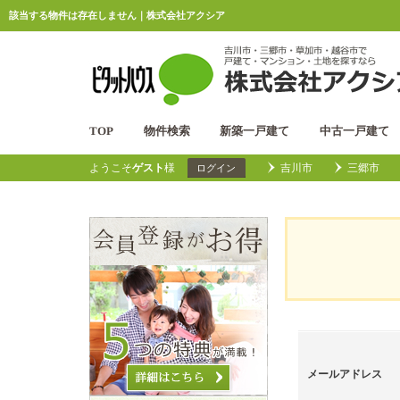
該当する物件は存在しません｜株式会社アクシア
TOP
物件検索
新築一戸建て
中古一戸建て
ようこそ
ゲスト
様
吉川市
三郷市
ログイン
メールアドレス