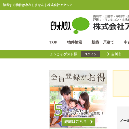
該当する物件は存在しません｜株式会社アクシア
TOP
物件検索
新築一戸建て
中
ようこそ
ゲスト
様
吉川市
ログイン
メー