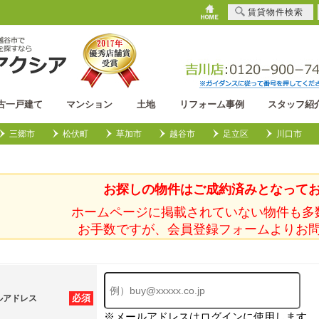
賃貸物件検索
古一戸建て
マンション
土地
リフォーム事例
スタッフ紹
三郷市
松伏町
草加市
越谷市
足立区
川口市
お探しの物件はご成約済みとなって
ホームページに掲載されていない物件も多
お手数ですが、会員登録フォームよりお
必須
ルアドレス
※メールアドレスはログインに使用します。