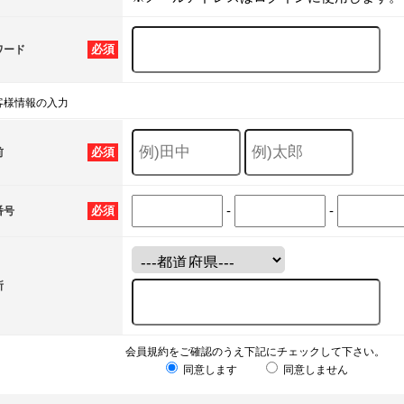
必須
ワード
客様情報の入力
必須
前
-
-
必須
番号
所
会員規約をご確認のうえ下記にチェックして下さい。
同意します
同意しません