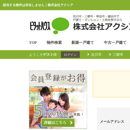
該当する物件は存在しません｜株式会社アクシア
TOP
物件検索
新築一戸建て
中古一戸建て
ようこそ
ゲスト
様
吉川市
三郷市
ログイン
メールアドレス