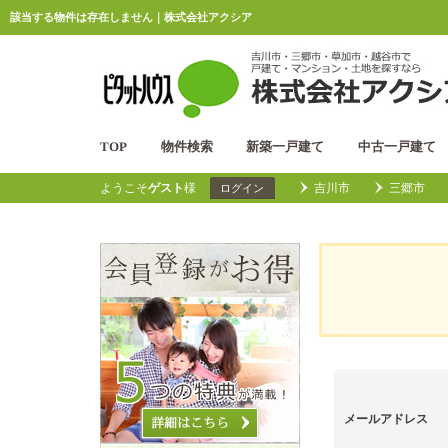
該当する物件は存在しません｜株式会社アクシア
TOP
物件検索
新築一戸建て
中古一戸建て
ようこそ
ゲスト
様
吉川市
三郷市
ログイン
メールアドレス