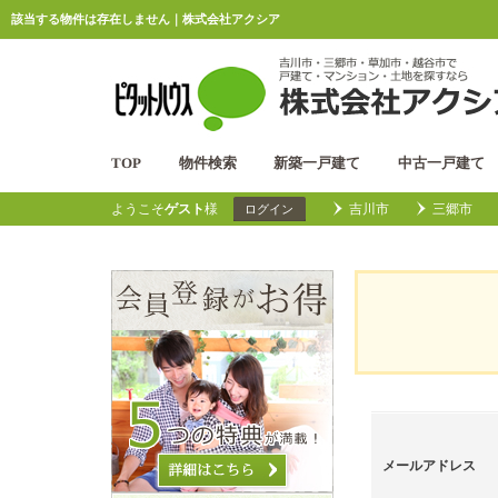
該当する物件は存在しません｜株式会社アクシア
TOP
物件検索
新築一戸建て
中古一戸建て
ようこそ
ゲスト
様
吉川市
三郷市
ログイン
メールアドレス