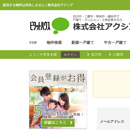
該当する物件は存在しません｜株式会社アクシア
TOP
物件検索
新築一戸建て
中古一戸建て
ようこそ
ゲスト
様
吉川市
三郷市
ログイン
メールアドレス