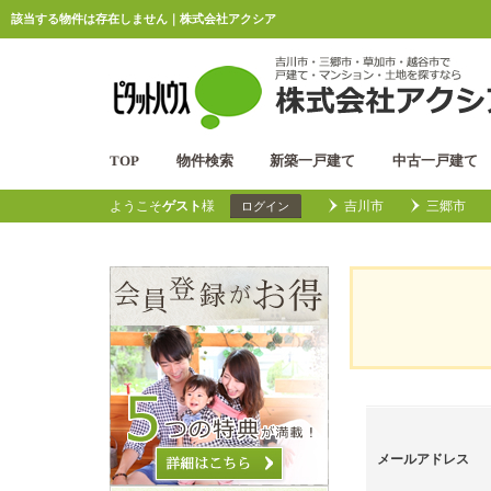
該当する物件は存在しません｜株式会社アクシア
TOP
物件検索
新築一戸建て
中古一戸建て
ようこそ
ゲスト
様
吉川市
三郷市
ログイン
メールアドレス