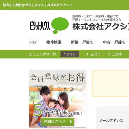
該当する物件は存在しません｜株式会社アクシア
TOP
物件検索
新築一戸建て
中古一戸建て
ようこそ
ゲスト
様
吉川市
三郷市
ログイン
メールアドレス