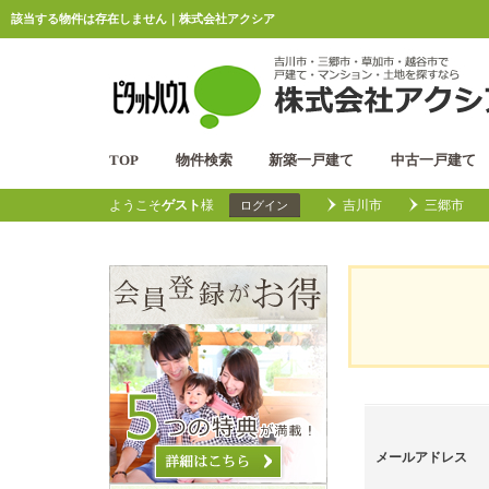
該当する物件は存在しません｜株式会社アクシア
TOP
物件検索
新築一戸建て
中古一戸建て
ようこそ
ゲスト
様
吉川市
三郷市
ログイン
メールアドレス