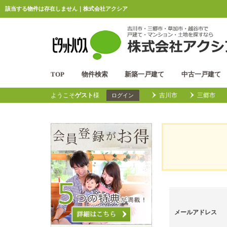
該当する物件は存在しません｜株式会社アクシア
TOP
物件検索
新築一戸建て
中古一戸建て
ようこそ
ゲスト
様
吉川市
三郷市
ログイン
メールアドレス