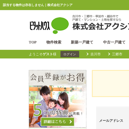
該当する物件は存在しません｜株式会社アクシア
TOP
物件検索
新築一戸建て
中古一戸建て
ようこそ
ゲスト
様
吉川市
三郷市
ログイン
メールアドレス