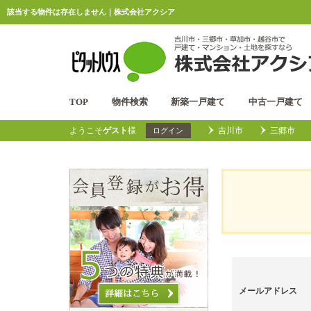
該当する物件は存在しません｜株式会社アクシア
TOP
物件検索
新築一戸建て
中古一戸建て
ようこそ
ゲスト
様
吉川市
三郷市
ログイン
メールアドレス