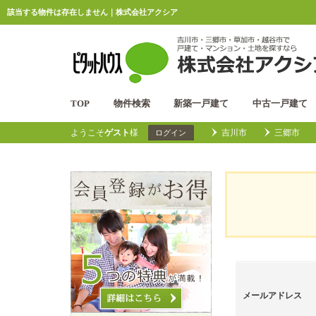
該当する物件は存在しません｜株式会社アクシア
TOP
物件検索
新築一戸建て
中古一戸建て
ようこそ
ゲスト
様
吉川市
三郷市
ログイン
メールアドレス