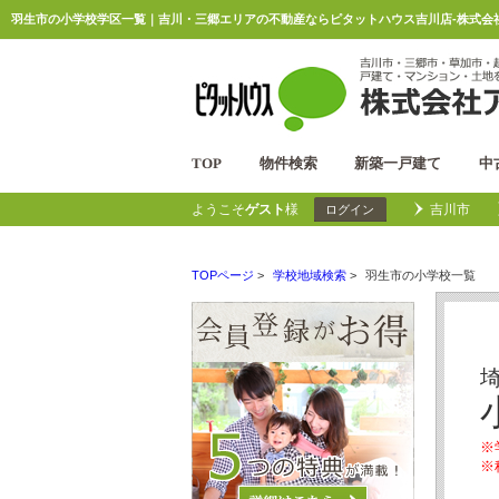
羽生市の小学校学区一覧｜吉川・三郷エリアの不動産ならピタットハウス吉川店-株式会社
TOP
物件検索
新築一戸建て
中
ようこそ
ゲスト
様
吉川市
ログイン
TOPページ
>
学校地域検索
>
羽生市の小学校一覧
※
※