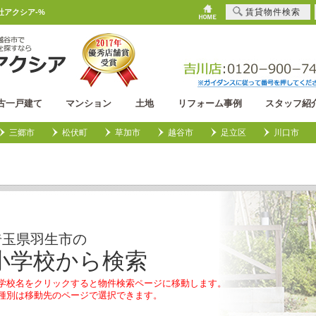
賃貸物件検索
アクシア-%
古一戸建て
マンション
土地
リフォーム事例
スタッフ紹
三郷市
松伏町
草加市
越谷市
足立区
川口市
埼玉県羽生市の
小学校から検索
学校名をクリックすると物件検索ページに移動します。
種別は移動先のページで選択できます。