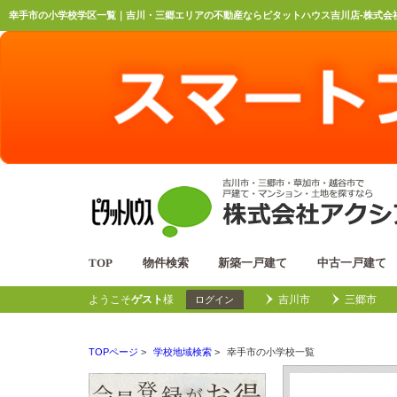
幸手市の小学校学区一覧｜吉川・三郷エリアの不動産ならピタットハウス吉川店-株式会社
TOP
物件検索
新築一戸建て
中古一戸建て
ようこそ
ゲスト
様
吉川市
三郷市
ログイン
TOPページ
>
学校地域検索
>
幸手市の小学校一覧