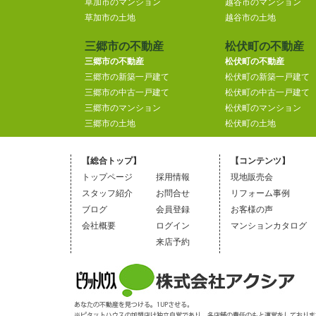
草加市のマンション
越谷市のマンション
草加市の土地
越谷市の土地
三郷市の不動産
松伏町の不動産
三郷市の不動産
松伏町の不動産
三郷市の新築一戸建て
松伏町の新築一戸建て
三郷市の中古一戸建て
松伏町の中古一戸建て
三郷市のマンション
松伏町のマンション
三郷市の土地
松伏町の土地
【総合トップ】
【コンテンツ】
トップページ
採用情報
現地販売会
スタッフ紹介
お問合せ
リフォーム事例
ブログ
会員登録
お客様の声
会社概要
ログイン
マンションカタログ
来店予約