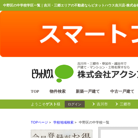
中野区の中学校学区一覧｜吉川・三郷エリアの不動産ならピタットハウス吉川店-株式会社
TOP
物件検索
新築一戸建て
中古一戸建て
ようこそ
ゲスト
様
吉川市
三郷市
ログイン
TOPページ
>
学校地域検索
>
中野区の中学校一覧