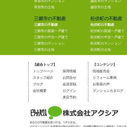
草加市のマンション
越谷市のマンション
草加市の土地
越谷市の土地
三郷市の不動産
松伏町の不動産
三郷市の不動産
松伏町の不動産
三郷市の新築一戸建て
松伏町の新築一戸建て
三郷市の中古一戸建て
松伏町の中古一戸建て
三郷市のマンション
松伏町のマンション
三郷市の土地
松伏町の土地
【総合トップ】
【コンテンツ】
トップページ
採用情報
現地販売会
スタッフ紹介
お問合せ
リフォーム事例
ブログ
会員登録
お客様の声
会社概要
ログイン
マンションカタログ
来店予約